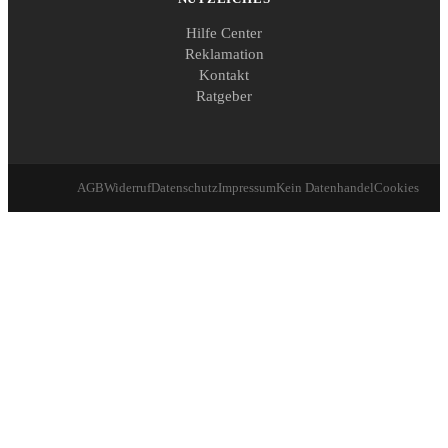
Hilfe Center
Reklamation
Kontakt
Ratgeber
AGB
Widerruf
Datenschutz
Impressum
Kein Datenhandel
Cookies