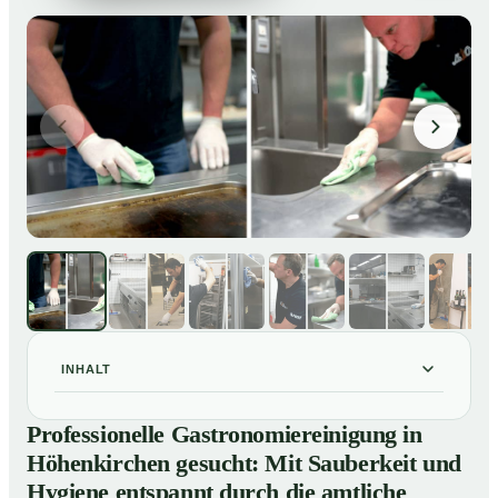
INHALT
Professionelle Gastronomiereinigung in Höhenkirchen
01
Professionelle Gastronomiereinigung in
gesucht: Mit Sauberkeit und Hygiene entspannt durch
Höhenkirchen gesucht: Mit Sauberkeit und
die amtliche Kontrolle
Hygiene entspannt durch die amtliche