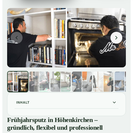
INHALT
Frühjahrsputz in Höhenkirchen – gründlich, flexibel und
01
Frühjahrsputz in Höhenkirchen –
professionell
gründlich, flexibel und professionell
Was gehört zu einem Frühjahrsputz?
02