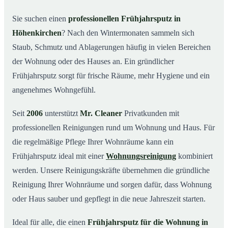
Was kostet ein Frühjahrsputz in Höhenkirchen?
03
Sie suchen einen
professionellen Frühjahrsputz in
Höhenkirchen
? Nach den Wintermonaten sammeln sich
Warum Mr. Cleaner in Höhenkirchen?
04
Staub, Schmutz und Ablagerungen häufig in vielen Bereichen
Typische Anlässe für einen Frühjahrsputz
05
der Wohnung oder des Hauses an. Ein gründlicher
Frühjahrsputz in Höhenkirchen & Umgebung
06
Frühjahrsputz sorgt für frische Räume, mehr Hygiene und ein
Jetzt Angebot einholen
07
angenehmes Wohngefühl.
Frühjahrsputz in Höhenkirchen – so arbeiten unsere
08
Profis
Seit
2006
unterstützt
Mr. Cleaner
Privatkunden mit
professionellen Reinigungen rund um Wohnung und Haus. Für
die regelmäßige Pflege Ihrer Wohnräume kann ein
Frühjahrsputz ideal mit einer
Wohnungsreinigung
kombiniert
werden. Unsere Reinigungskräfte übernehmen die gründliche
Reinigung Ihrer Wohnräume und sorgen dafür, dass Wohnung
oder Haus sauber und gepflegt in die neue Jahreszeit starten.
Ideal für alle, die einen
Frühjahrsputz für die Wohnung in