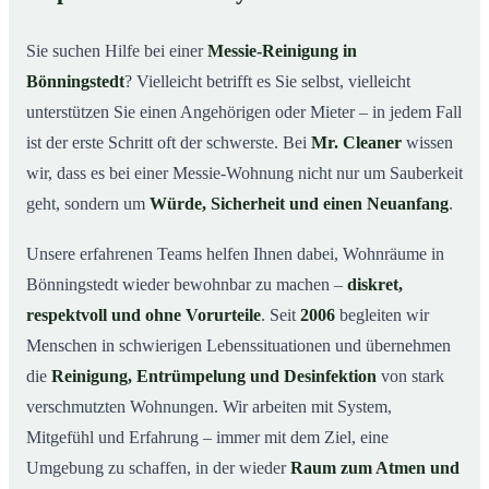
Warum professionelle Hilfe bei einer Messie-Wohnung
02
wichtig ist
Sie suchen Hilfe bei einer
Messie-Reinigung in
Wie wir in Bönningstedt helfen
03
Bönningstedt
? Vielleicht betrifft es Sie selbst, vielleicht
Ablauf einer Messie-Reinigung
04
unterstützen Sie einen Angehörigen oder Mieter – in jedem Fall
Ihre Vorteile mit Mr. Cleaner in Bönningstedt
ist der erste Schritt oft der schwerste. Bei
Mr. Cleaner
wissen
05
wir, dass es bei einer Messie-Wohnung nicht nur um Sauberkeit
Messie-Hilfe in Bönningstedt & Umgebung
06
geht, sondern um
Würde, Sicherheit und einen Neuanfang
.
Jetzt kostenlose Beratung zur Messie-Reinigung in
07
Bönningstedt
Unsere erfahrenen Teams helfen Ihnen dabei, Wohnräume in
So reinigen unsere Profis eine Messie Wohnung in
08
Bönningstedt wieder bewohnbar zu machen –
diskret,
Bönningstedt
respektvoll und ohne Vorurteile
. Seit
2006
begleiten wir
Menschen in schwierigen Lebenssituationen und übernehmen
die
Reinigung, Entrümpelung und Desinfektion
von stark
verschmutzten Wohnungen. Wir arbeiten mit System,
Mitgefühl und Erfahrung – immer mit dem Ziel, eine
Umgebung zu schaffen, in der wieder
Raum zum Atmen und