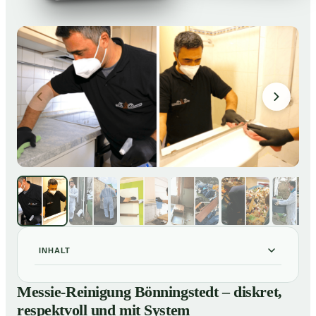
INHALT
Messie-Reinigung Bönningstedt – diskret, respektvoll
01
Messie-Reinigung Bönningstedt – diskret,
und mit System
respektvoll und mit System