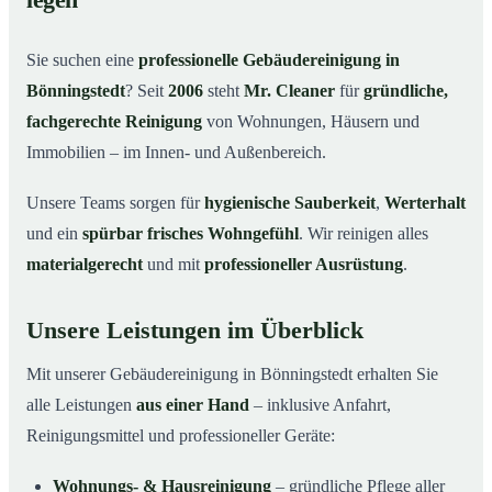
legen
Warum Mr. Cleaner in Bönningstedt?
03
Sie suchen eine
professionelle Gebäudereinigung in
So läuft die Gebäudereinigung ab
04
Bönningstedt
? Seit
2006
steht
Mr. Cleaner
für
gründliche,
Typische Anlässe für eine Gebäudereinigung
05
fachgerechte Reinigung
von Wohnungen, Häusern und
Gebäudereinigung in Bönningstedt & Umgebung
06
Immobilien – im Innen- und Außenbereich.
Jetzt Angebot einholen
07
Unsere Teams sorgen für
hygienische Sauberkeit
,
Werterhalt
Gebäudereinigung in Bönningstedt – Profis im Einsatz
08
und ein
spürbar frisches Wohngefühl
. Wir reinigen alles
materialgerecht
und mit
professioneller Ausrüstung
.
Unsere Leistungen im Überblick
Mit unserer Gebäudereinigung in Bönningstedt erhalten Sie
alle Leistungen
aus einer Hand
– inklusive Anfahrt,
Reinigungsmittel und professioneller Geräte:
Wohnungs- & Hausreinigung
– gründliche Pflege aller