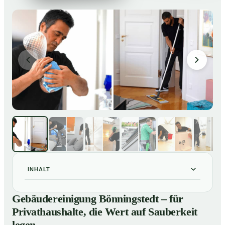
INHALT
Gebäudereinigung Bönningstedt – für Privathaushalte,
01
Gebäudereinigung Bönningstedt – für
die Wert auf Sauberkeit legen
Privathaushalte, die Wert auf Sauberkeit
Unsere Leistungen im Überblick
02