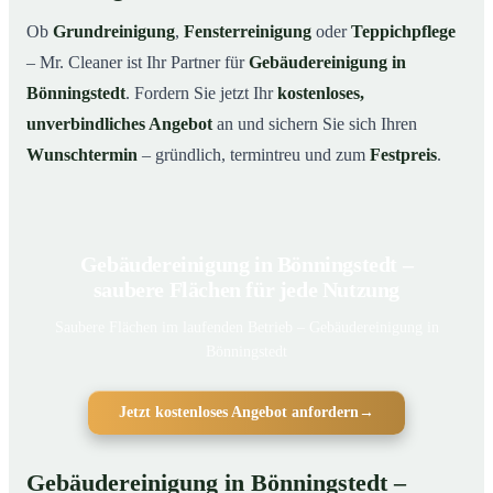
Ob
Grundreinigung
,
Fensterreinigung
oder
Teppichpflege
– Mr. Cleaner ist Ihr Partner für
Gebäudereinigung in
Bönningstedt
. Fordern Sie jetzt Ihr
kostenloses,
unverbindliches Angebot
an und sichern Sie sich Ihren
Wunschtermin
– gründlich, termintreu und zum
Festpreis
.
Gebäudereinigung in Bönningstedt –
saubere Flächen für jede Nutzung
Saubere Flächen im laufenden Betrieb – Gebäudereinigung in
Bönningstedt
Jetzt kostenloses Angebot anfordern
→
Gebäudereinigung in Bönningstedt –