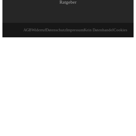
Ratgeber
AGB
Widerruf
Datenschutz
Impressum
Kein Datenhandel
Cookies