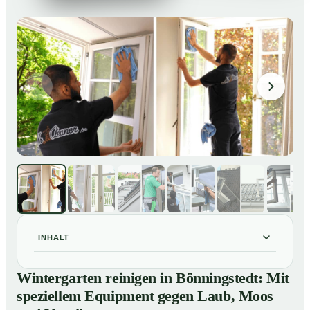
INHALT
Wintergarten reinigen in Bönningstedt: Mit speziellem
01
Wintergarten reinigen in Bönningstedt: Mit
Equipment gegen Laub, Moos und Vogelkot
speziellem Equipment gegen Laub, Moos
So läuft eine professionelle Reinigung eines
02