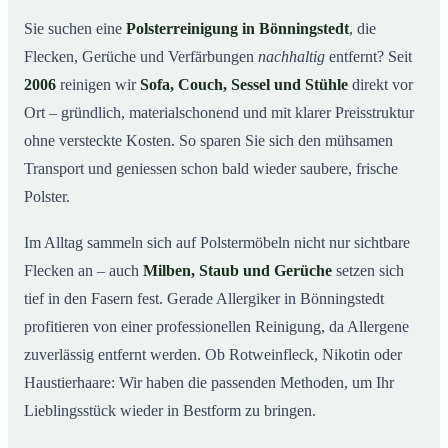
So arbeiten wir
03
Sie suchen eine
Polsterreinigung in Bönningstedt
, die
Flecken, Gerüche und Verfärbungen
nachhaltig
entfernt? Seit
Warum Mr. Cleaner in Bönningstedt?
04
2006
reinigen wir
Sofa, Couch, Sessel und Stühle
direkt vor
Polsterreinigung in Bönningstedt und Umgebung
05
Ort – gründlich, materialschonend und mit klarer Preisstruktur
Preise & Angebot
06
ohne versteckte Kosten. So sparen Sie sich den mühsamen
Verwandte Leistungen (für mehr Sauberkeit im
07
Transport und geniessen schon bald wieder saubere, frische
Verbund)
Polster.
Jetzt kostenloses Angebot einholen
08
Im Alltag sammeln sich auf Polstermöbeln nicht nur sichtbare
So läuft eine professionelle Polsterreinigung in
09
Bönningstedt ab
Flecken an – auch
Milben, Staub und Gerüche
setzen sich
tief in den Fasern fest. Gerade Allergiker in Bönningstedt
profitieren von einer professionellen Reinigung, da Allergene
zuverlässig entfernt werden. Ob Rotweinfleck, Nikotin oder
Haustierhaare: Wir haben die passenden Methoden, um Ihr
Lieblingsstück wieder in Bestform zu bringen.