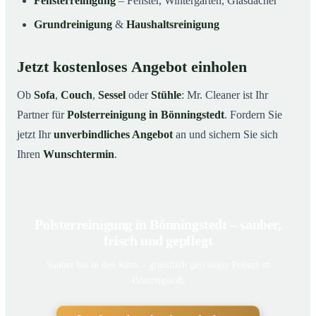
Fensterreinigung
– Fenster, Wintergarten, Glasdächer
Grundreinigung
&
Haushaltsreinigung
Jetzt kostenloses Angebot einholen
Ob
Sofa
,
Couch
,
Sessel
oder
Stühle
: Mr. Cleaner ist Ihr
Partner für
Polsterreinigung in Bönningstedt
. Fordern Sie
jetzt Ihr
unverbindliches Angebot
an und sichern Sie sich
Ihren
Wunschtermin
.
Polsterreinigung in Bönningstedt – sauber,
frisch und gepflegt
Sauber bis in den Kern – gründlich gereinigte Polster in
Bönningstedt