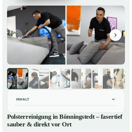
INHALT
Polsterreinigung in Bönningstedt – fasertief sauber &
01
Polsterreinigung in Bönningstedt – fasertief
direkt vor Ort
sauber & direkt vor Ort
Unsere Leistungen im Überblick
02