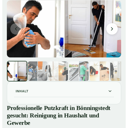
INHALT
Professionelle Putzkraft in Bönningstedt gesucht:
01
Professionelle Putzkraft in Bönningstedt
Reinigung in Haushalt und Gewerbe
gesucht: Reinigung in Haushalt und
So einfach buchen Sie eine Putzkraft in Bönningstedt
02
Gewerbe