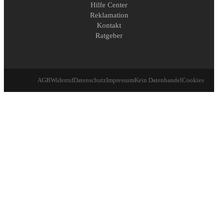
Hilfe Center
Reklamation
Kontakt
Ratgeber
AGB
Widerruf
Datenschutz
Impressum
Kein Datenhandel
Cookies