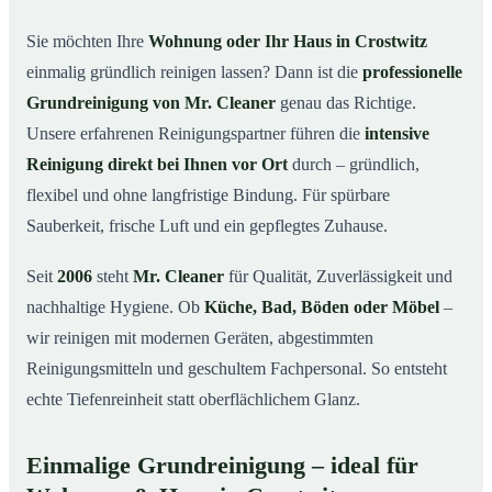
in Crostwitz
Sie möchten Ihre
Wohnung oder Ihr Haus in Crostwitz
Warum Mr. Cleaner in Crostwitz?
03
einmalig gründlich reinigen lassen? Dann ist die
professionelle
So läuft die Grundreinigung in Crostwitz ab
04
Grundreinigung von Mr. Cleaner
genau das Richtige.
Wann ist eine Grundreinigung sinnvoll?
Unsere erfahrenen Reinigungspartner führen die
intensive
05
Reinigung direkt bei Ihnen vor Ort
durch – gründlich,
Grundreinigung in Crostwitz & Umgebung
06
flexibel und ohne langfristige Bindung. Für spürbare
Jetzt kostenloses Angebot anfordern
07
Sauberkeit, frische Luft und ein gepflegtes Zuhause.
Qualität, die man sieht – Profis im Einsatz bei einer
08
Grundreinigung in Crostwitz
Seit
2006
steht
Mr. Cleaner
für Qualität, Zuverlässigkeit und
nachhaltige Hygiene. Ob
Küche, Bad, Böden oder Möbel
–
wir reinigen mit modernen Geräten, abgestimmten
Reinigungsmitteln und geschultem Fachpersonal. So entsteht
echte Tiefenreinheit statt oberflächlichem Glanz.
Einmalige Grundreinigung – ideal für