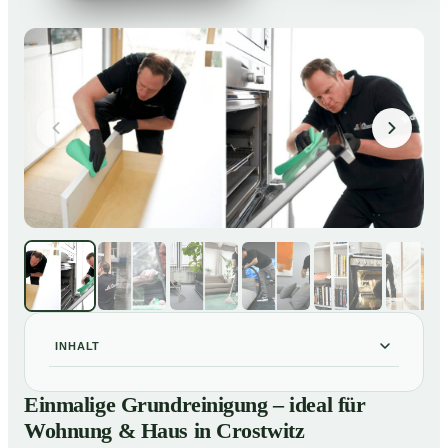
INHALT
Einmalige Grundreinigung – ideal für Wohnung & Haus
01
Einmalige Grundreinigung – ideal für
in Crostwitz
Wohnung & Haus in Crostwitz
Einmalige Grundreinigung – ideal für Wohnung & Haus
02