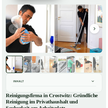
INHALT
Reinigungsfirma in Crostwitz: Gründliche Reinigung im
01
Reinigungsfirma in Crostwitz: Gründliche
Privathaushalt und Sauberkeit am Arbeitsplatz
Reinigung im Privathaushalt und
So arbeitet eine Reinigungsfirma in Crostwitz
02