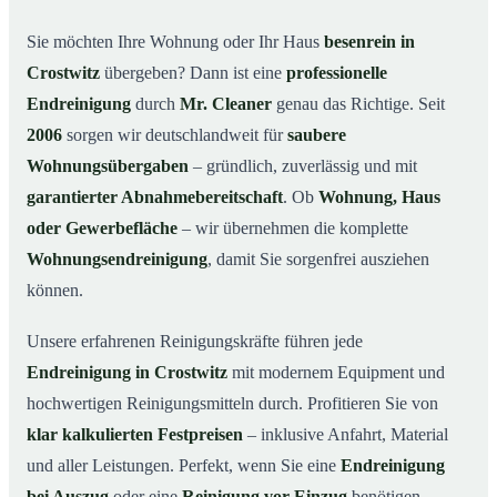
Warum Mr. Cleaner in Crostwitz?
03
Sie möchten Ihre Wohnung oder Ihr Haus
besenrein in
Crostwitz
übergeben? Dann ist eine
professionelle
So läuft die Endreinigung in Crostwitz ab
04
Endreinigung
durch
Mr. Cleaner
genau das Richtige. Seit
Typische Anlässe für eine Endreinigung
05
2006
sorgen wir deutschlandweit für
saubere
Endreinigung in Crostwitz & Umgebung
06
Wohnungsübergaben
– gründlich, zuverlässig und mit
Jetzt Angebot anfordern
07
garantierter Abnahmebereitschaft
. Ob
Wohnung, Haus
So sieht eine professionelle Endreinigung in
oder Gewerbefläche
– wir übernehmen die komplette
08
Crostwitz aus
Wohnungsendreinigung
, damit Sie sorgenfrei ausziehen
können.
Unsere erfahrenen Reinigungskräfte führen jede
Endreinigung in Crostwitz
mit modernem Equipment und
hochwertigen Reinigungsmitteln durch. Profitieren Sie von
klar kalkulierten Festpreisen
– inklusive Anfahrt, Material
und aller Leistungen. Perfekt, wenn Sie eine
Endreinigung
bei Auszug
oder eine
Reinigung vor Einzug
benötigen.