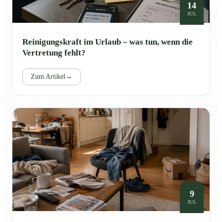
14
JUL
Reinigungskraft im Urlaub – was tun, wenn die
Vertretung fehlt?
Zum Artikel
→
9
JUL