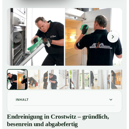
INHALT
Endreinigung in Crostwitz – gründlich, besenrein und
01
Endreinigung in Crostwitz – gründlich,
abgabefertig
besenrein und abgabefertig
Unsere Leistungen im Überblick
02