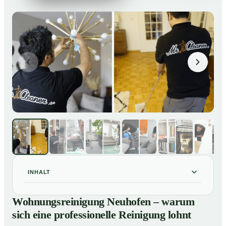
INHALT
Wohnungsreinigung Neuhofen – warum sich eine
01
Wohnungsreinigung Neuhofen – warum
professionelle Reinigung lohnt
sich eine professionelle Reinigung lohnt
Unsere Leistungen im Überblick
02