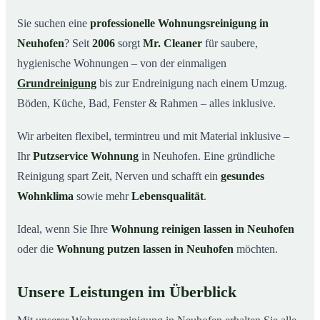
Warum Mr. Cleaner in Neuhofen?
03
Sie suchen eine
professionelle Wohnungsreinigung in
Neuhofen
? Seit
2006
sorgt
Mr. Cleaner
für saubere,
So funktioniert’s
04
hygienische Wohnungen – von der einmaligen
Typische Anlässe für eine Wohnungsreinigung
05
Grundreinigung
bis zur Endreinigung nach einem Umzug.
Wohnungsreinigung in Neuhofen & Umgebung
06
Böden, Küche, Bad, Fenster & Rahmen – alles inklusive.
Jetzt Angebot einholen
07
Wir arbeiten flexibel, termintreu und mit Material inklusive –
So reinigen unsere Profis Ihre Wohnung in
08
Neuhofen
Ihr
Putzservice Wohnung
in Neuhofen. Eine gründliche
Reinigung spart Zeit, Nerven und schafft ein
gesundes
Wohnklima
sowie mehr
Lebensqualität
.
Ideal, wenn Sie Ihre
Wohnung reinigen lassen in Neuhofen
oder die
Wohnung putzen lassen in Neuhofen
möchten.
Unsere Leistungen im Überblick