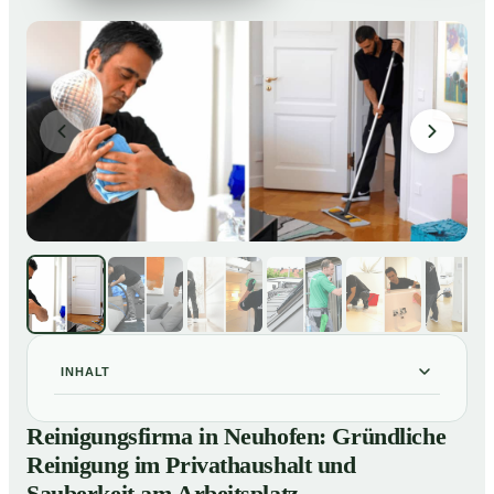
INHALT
Reinigungsfirma in Neuhofen: Gründliche Reinigung im
01
Reinigungsfirma in Neuhofen: Gründliche
Privathaushalt und Sauberkeit am Arbeitsplatz
Reinigung im Privathaushalt und
So arbeitet eine Reinigungsfirma in Neuhofen
02