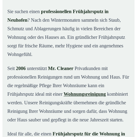
Was kostet ein Frühjahrsputz in Neuhofen?
03
Sie suchen einen
professionellen Frühjahrsputz in
Neuhofen
? Nach den Wintermonaten sammeln sich Staub,
Warum Mr. Cleaner in Neuhofen?
04
Schmutz und Ablagerungen häufig in vielen Bereichen der
Typische Anlässe für einen Frühjahrsputz
05
Wohnung oder des Hauses an. Ein gründlicher Frühjahrsputz
Frühjahrsputz in Neuhofen & Umgebung
06
sorgt für frische Räume, mehr Hygiene und ein angenehmes
Jetzt Angebot einholen
07
Wohngefühl.
Frühjahrsputz in Neuhofen – so arbeiten unsere Profis
08
Seit
2006
unterstützt
Mr. Cleaner
Privatkunden mit
professionellen Reinigungen rund um Wohnung und Haus. Für
die regelmäßige Pflege Ihrer Wohnräume kann ein
Frühjahrsputz ideal mit einer
Wohnungsreinigung
kombiniert
werden. Unsere Reinigungskräfte übernehmen die gründliche
Reinigung Ihrer Wohnräume und sorgen dafür, dass Wohnung
oder Haus sauber und gepflegt in die neue Jahreszeit starten.
Ideal für alle, die einen
Frühjahrsputz für die Wohnung in