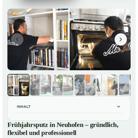
INHALT
Frühjahrsputz in Neuhofen – gründlich, flexibel und
01
Frühjahrsputz in Neuhofen – gründlich,
professionell
flexibel und professionell
Was gehört zu einem Frühjahrsputz?
02