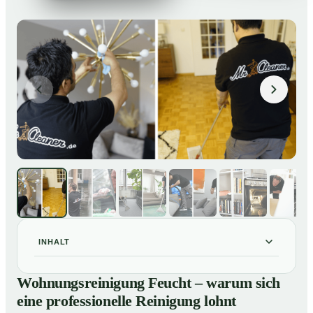
INHALT
Wohnungsreinigung Feucht – warum sich eine
01
Wohnungsreinigung Feucht – warum sich
professionelle Reinigung lohnt
eine professionelle Reinigung lohnt
Unsere Leistungen im Überblick
02