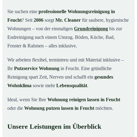
Warum Mr. Cleaner in Feucht?
03
Sie suchen eine
professionelle Wohnungsreinigung in
Feucht
? Seit
2006
sorgt
Mr. Cleaner
für saubere, hygienische
So funktioniert’s
04
Wohnungen – von der einmaligen
Grundreinigung
bis zur
Typische Anlässe für eine Wohnungsreinigung
05
Endreinigung nach einem Umzug. Böden, Küche, Bad,
Wohnungsreinigung in Feucht & Umgebung
06
Fenster & Rahmen – alles inklusive.
Jetzt Angebot einholen
07
Wir arbeiten flexibel, termintreu und mit Material inklusive –
So reinigen unsere Profis Ihre Wohnung in Feucht
08
Ihr
Putzservice Wohnung
in Feucht. Eine gründliche
Reinigung spart Zeit, Nerven und schafft ein
gesundes
Wohnklima
sowie mehr
Lebensqualität
.
Ideal, wenn Sie Ihre
Wohnung reinigen lassen in Feucht
oder die
Wohnung putzen lassen in Feucht
möchten.
Unsere Leistungen im Überblick