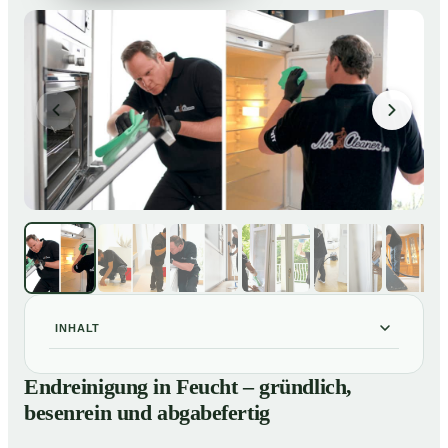
INHALT
Endreinigung in Feucht – gründlich, besenrein und
01
Endreinigung in Feucht – gründlich,
abgabefertig
besenrein und abgabefertig
Unsere Leistungen im Überblick
02