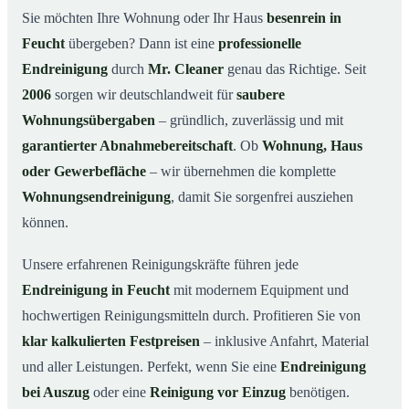
Warum Mr. Cleaner in Feucht?
03
Sie möchten Ihre Wohnung oder Ihr Haus
besenrein in
Feucht
übergeben? Dann ist eine
professionelle
So läuft die Endreinigung in Feucht ab
04
Endreinigung
durch
Mr. Cleaner
genau das Richtige. Seit
Typische Anlässe für eine Endreinigung
05
2006
sorgen wir deutschlandweit für
saubere
Endreinigung in Feucht & Umgebung
06
Wohnungsübergaben
– gründlich, zuverlässig und mit
Jetzt Angebot anfordern
07
garantierter Abnahmebereitschaft
. Ob
Wohnung, Haus
So sieht eine professionelle Endreinigung in
oder Gewerbefläche
– wir übernehmen die komplette
08
Feucht aus
Wohnungsendreinigung
, damit Sie sorgenfrei ausziehen
können.
Unsere erfahrenen Reinigungskräfte führen jede
Endreinigung in Feucht
mit modernem Equipment und
hochwertigen Reinigungsmitteln durch. Profitieren Sie von
klar kalkulierten Festpreisen
– inklusive Anfahrt, Material
und aller Leistungen. Perfekt, wenn Sie eine
Endreinigung
bei Auszug
oder eine
Reinigung vor Einzug
benötigen.