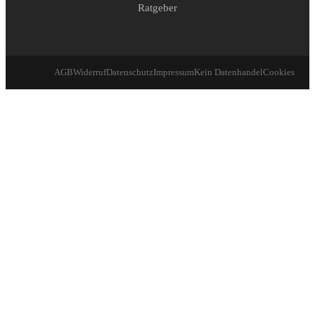
Ratgeber
AGB
Widerruf
Datenschutz
Impressum
Kein Datenhandel
Cookies