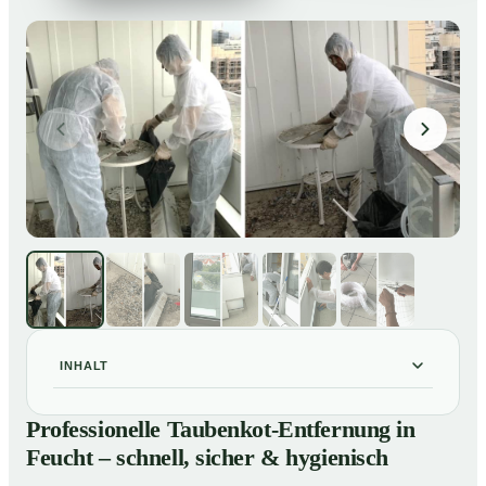
INHALT
Professionelle Taubenkot-Entfernung in Feucht –
01
Professionelle Taubenkot-Entfernung in
schnell, sicher & hygienisch
Feucht – schnell, sicher & hygienisch
Warum professionelle Taubenkot-Entfernung in Feucht
02