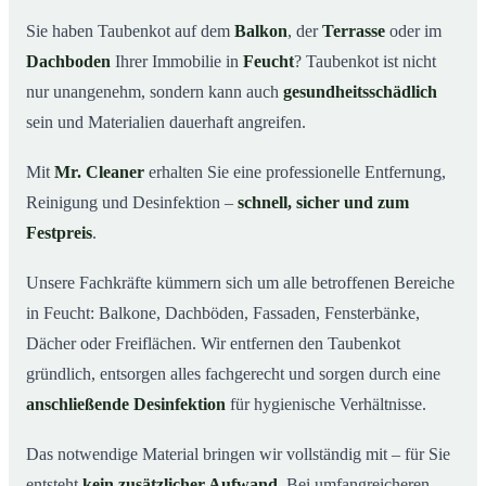
wichtig ist
Sie haben Taubenkot auf dem
Balkon
, der
Terrasse
oder im
Ihr Vorteil: Erfahrung & klare Abläufe
03
Dachboden
Ihrer Immobilie in
Feucht
? Taubenkot ist nicht
Taubenkot entfernen in Feucht & Umgebung
04
nur unangenehm, sondern kann auch
gesundheitsschädlich
Jetzt Angebot für die Taubenkot-Entfernung in Feucht
sein und Materialien dauerhaft angreifen.
05
anfordern
Mit
Mr. Cleaner
erhalten Sie eine professionelle Entfernung,
So wird Taubenkot in Feucht professionell entfernt
06
Reinigung und Desinfektion –
schnell, sicher und zum
Festpreis
.
Unsere Fachkräfte kümmern sich um alle betroffenen Bereiche
in Feucht: Balkone, Dachböden, Fassaden, Fensterbänke,
Dächer oder Freiflächen. Wir entfernen den Taubenkot
gründlich, entsorgen alles fachgerecht und sorgen durch eine
anschließende Desinfektion
für hygienische Verhältnisse.
Das notwendige Material bringen wir vollständig mit – für Sie
entsteht
kein zusätzlicher Aufwand
. Bei umfangreicheren