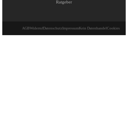
Ratgeber
AGB
Widerruf
Datenschutz
Impressum
Kein Datenhandel
Cookies