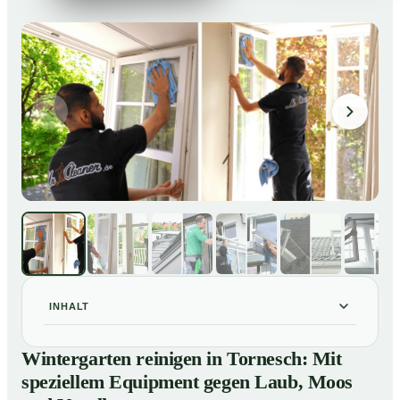
INHALT
Wintergarten reinigen in Tornesch: Mit speziellem
01
Wintergarten reinigen in Tornesch: Mit
Equipment gegen Laub, Moos und Vogelkot
speziellem Equipment gegen Laub, Moos
So läuft eine professionelle Reinigung eines
02