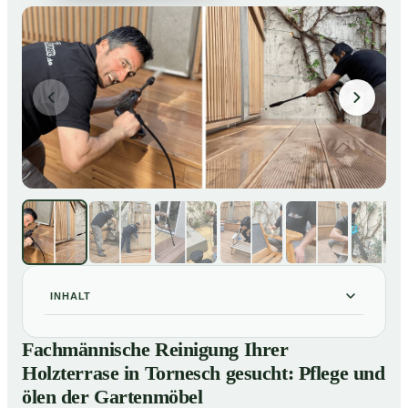
INHALT
Fachmännische Reinigung Ihrer Holzterrase in
01
Fachmännische Reinigung Ihrer
Tornesch gesucht: Pflege und ölen der Gartenmöbel
Holzterrase in Tornesch gesucht: Pflege und
So reinigen unsere Profis Holzterrassen in Tornesch
02
ölen der Gartenmöbel