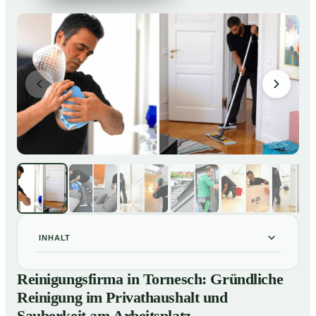
INHALT
Reinigungsfirma in Tornesch: Gründliche Reinigung im
01
Reinigungsfirma in Tornesch: Gründliche
Privathaushalt und Sauberkeit am Arbeitsplatz
Reinigung im Privathaushalt und
So arbeitet eine Reinigungsfirma in Tornesch
02