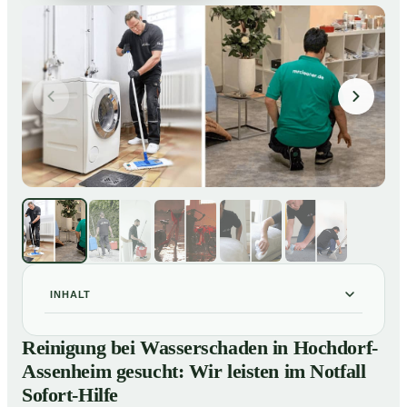
INHALT
Reinigung bei Wasserschaden in Hochdorf-Assenheim
01
Reinigung bei Wasserschaden in Hochdorf-
gesucht: Wir leisten im Notfall Sofort-Hilfe
Assenheim gesucht: Wir leisten im Notfall
So läuft die Reinigung nach Wasserschaden in
02
Sofort-Hilfe
Hochdorf-Assenheim ab