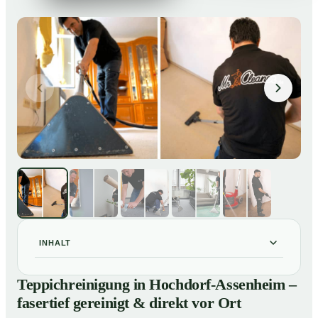
INHALT
Teppichreinigung in Hochdorf-Assenheim – fasertief
01
Teppichreinigung in Hochdorf-Assenheim –
gereinigt & direkt vor Ort
fasertief gereinigt & direkt vor Ort
Unsere Leistungen im Überblick
02