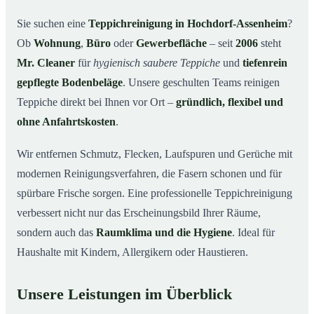
Warum Mr. Cleaner in Hochdorf-Assenheim?
03
Sie suchen eine
Teppichreinigung in Hochdorf-Assenheim
?
Ob
Wohnung
,
Büro
oder
Gewerbefläche
– seit
2006
steht
Teppichreinigung in Hochdorf-Assenheim und
04
Umgebung
Mr. Cleaner
für
hygienisch saubere Teppiche
und
tiefenrein
Jetzt Angebot einholen
gepflegte Bodenbeläge
. Unsere geschulten Teams reinigen
05
Teppiche direkt bei Ihnen vor Ort –
gründlich, flexibel und
Qualität, die man sieht – Profis bei einer
06
Teppichreinigung in Hochdorf-Assenheim im Einsatz
ohne Anfahrtskosten
.
Wir entfernen Schmutz, Flecken, Laufspuren und Gerüche mit
modernen Reinigungsverfahren, die Fasern schonen und für
spürbare Frische sorgen. Eine professionelle Teppichreinigung
verbessert nicht nur das Erscheinungsbild Ihrer Räume,
sondern auch das
Raumklima und die Hygiene
. Ideal für
Haushalte mit Kindern, Allergikern oder Haustieren.
Unsere Leistungen im Überblick