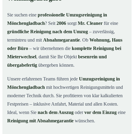
Unsere Leistungen im Überblick
02
Warum Mr. Cleaner in Mönchengladbach?
03
Sie suchen eine
professionelle Umzugsreinigung in
So funktioniert’s
04
Mönchengladbach
? Seit
2006
sorgt
Mr. Cleaner
für eine
gründliche Reinigung nach dem Umzug
– zuverlässig,
Typische Anlässe für eine Umzugsreinigung
05
termintreu und mit
Abnahmegarantie
. Ob
Wohnung, Haus
Umzugsreinigung in Mönchengladbach & Umgebung
06
oder Büro
– wir übernehmen die
komplette Reinigung bei
Jetzt Angebot anfordern
07
Mieterwechsel
, damit Sie Ihr Objekt
besenrein und
So läuft eine Umzugsreinigung in
08
übergabefertig
übergeben können.
Mönchengladbach wirklich ab
Unsere erfahrenen Teams führen jede
Umzugsreinigung in
Mönchengladbach
mit hochwertigen Reinigungsmitteln und
moderner Technik durch. Sie profitieren von klar kalkulierten
Festpreisen – inklusive Anfahrt, Material und allen Kosten.
Ideal, wenn Sie
nach dem Auszug
oder
vor dem Einzug
eine
Reinigung mit Abnahmegarantie
wünschen.