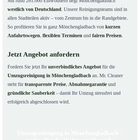
Mit rund 261.000 Einwohnern liegt Mönchengladbach
westlich von Deutschland
. Unsere Reinigungsteams sind in
allen Stadtteilen aktiv – vom Zentrum bis in die Randgebiete.
So profitieren Sie in ganz Mönchengladbach von
kurzen
Anfahrtswegen
,
flexiblen Terminen
und
fairen Preisen
.
Jetzt Angebot anfordern
Fordern Sie jetzt Ihr
unverbindliches Angebot
für die
Umzugsreinigung in Mönchengladbach
an. Mr. Cleaner
steht für
transparente Preise
,
Abnahmegarantie
und
gründliche Sauberkeit
– damit Ihr Umzug stressfrei und
erfolgreich abgeschlossen wird.
Umzugsreinigung in Mönchengladbach –
sauber für die Wohnungsübergabe