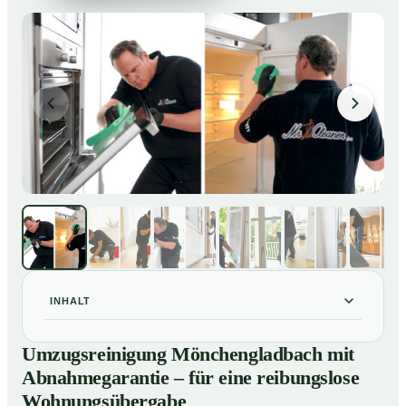
INHALT
Umzugsreinigung Mönchengladbach mit
01
Umzugsreinigung Mönchengladbach mit
Abnahmegarantie – für eine reibungslose
Abnahmegarantie – für eine reibungslose
Wohnungsübergabe
Wohnungsübergabe