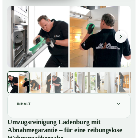
INHALT
Umzugsreinigung Ladenburg mit Abnahmegarantie –
01
Umzugsreinigung Ladenburg mit
für eine reibungslose Wohnungsübergabe
Abnahmegarantie – für eine reibungslose
Unsere Leistungen im Überblick
02