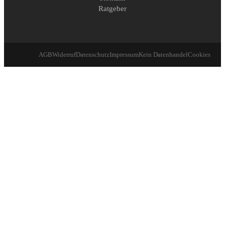
Ratgeber
AGB
Widerruf
Datenschutz
Impressum
Kein Datenhandel
Cookies