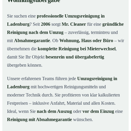
Wohnungsübergabe
Warum Mr. Cleaner in Ladenburg?
03
Sie suchen eine
professionelle Umzugsreinigung in
So funktioniert’s
04
Ladenburg
? Seit
2006
sorgt
Mr. Cleaner
für eine
gründliche
Typische Anlässe für eine Umzugsreinigung
05
Reinigung nach dem Umzug
– zuverlässig, termintreu und
Umzugsreinigung in Ladenburg & Umgebung
06
mit
Abnahmegarantie
. Ob
Wohnung, Haus oder Büro
– wir
Jetzt Angebot anfordern
07
übernehmen die
komplette Reinigung bei Mieterwechsel
,
damit Sie Ihr Objekt
besenrein und übergabefertig
So läuft eine Umzugsreinigung in Ladenburg
08
wirklich ab
übergeben können.
Unsere erfahrenen Teams führen jede
Umzugsreinigung in
Ladenburg
mit hochwertigen Reinigungsmitteln und
moderner Technik durch. Sie profitieren von klar kalkulierten
Festpreisen – inklusive Anfahrt, Material und allen Kosten.
Ideal, wenn Sie
nach dem Auszug
oder
vor dem Einzug
eine
Reinigung mit Abnahmegarantie
wünschen.