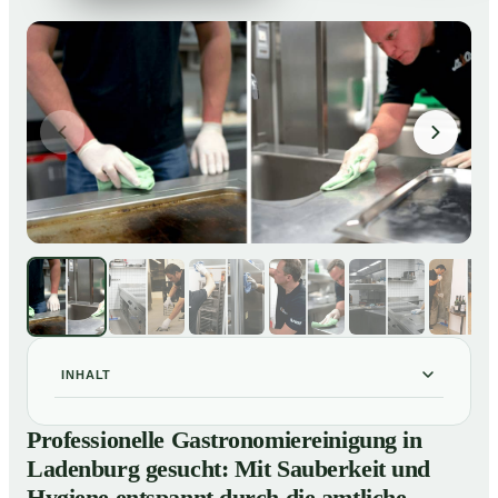
INHALT
Professionelle Gastronomiereinigung in Ladenburg
01
Professionelle Gastronomiereinigung in
gesucht: Mit Sauberkeit und Hygiene entspannt durch
Ladenburg gesucht: Mit Sauberkeit und
die amtliche Kontrolle