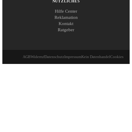
NÜTZLICHES
Hilfe Center
Reklamation
Kontakt
Ratgeber
AGB
Widerruf
Datenschutz
Impressum
Kein Datenhandel
Cookies