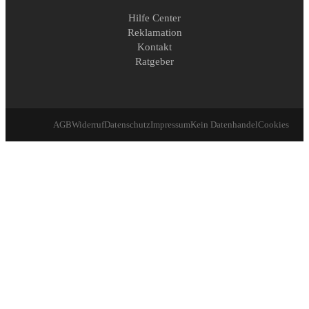
Hilfe Center
Reklamation
Kontakt
Ratgeber
AGB
Widerruf
Datenschutz
Impressum
Kein Datenhandel
Cookies