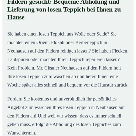
Fildern gesucht: Bequeme Abholung und
Teppich bei Ihnen zu Hause
Lieferung von losen Teppich bei Ihnen zu
Einblick in unsere Teppichwäscherei in Neuhausen auf
02
Hause
den Fildern
Sie haben einen losen Teppich aus Wolle oder Seide? Sie
möchten einen Orient, Flokati oder Berberteppich in
Neuhausen auf den Fildern reinigen lassen? Sie haben Flecken,
Laufspuren oder möchten Ihren Teppich reparieren lassen?
Kein Problem. Mr. Cleaner Neuhausen auf den Fildern holt
Ihre losen Teppich zum waschen ab und liefert Ihnen eine
Woche später alles schnell und bequem vor die Haustür zurück.
Fordern Sie kostenlos und unverbindlich Ihr persönliches
Angebot zum waschen Ihres losen Teppich in Neuhausen auf
den Fildern an! Und weil wir wissen, dass es immer schnell
gehen muss, erfolgt die Abholung des losen Teppiches zum
Wunschtermin.