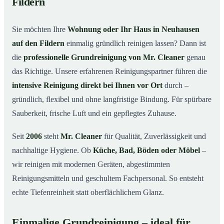
Fildern
in Neuhausen auf den Fildern
Warum Mr. Cleaner in Neuhausen auf den Fildern?
03
Sie möchten Ihre
Wohnung oder Ihr Haus in Neuhausen
So läuft die Grundreinigung in Neuhausen auf den
04
auf den Fildern
einmalig gründlich reinigen lassen? Dann ist
Fildern ab
die
professionelle Grundreinigung von Mr. Cleaner
genau
Wann ist eine Grundreinigung sinnvoll?
05
das Richtige. Unsere erfahrenen Reinigungspartner führen die
Grundreinigung in Neuhausen auf den Fildern &
06
intensive Reinigung direkt bei Ihnen vor Ort
durch –
Umgebung
gründlich, flexibel und ohne langfristige Bindung. Für spürbare
Jetzt kostenloses Angebot anfordern
07
Sauberkeit, frische Luft und ein gepflegtes Zuhause.
Qualität, die man sieht – Profis im Einsatz bei einer
08
Grundreinigung in Neuhausen auf den Fildern
Seit
2006
steht
Mr. Cleaner
für Qualität, Zuverlässigkeit und
nachhaltige Hygiene. Ob
Küche, Bad, Böden oder Möbel
–
wir reinigen mit modernen Geräten, abgestimmten
Reinigungsmitteln und geschultem Fachpersonal. So entsteht
echte Tiefenreinheit statt oberflächlichem Glanz.
Einmalige Grundreinigung – ideal für