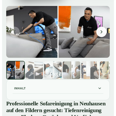
INHALT
Professionelle Sofareinigung in Neuhausen auf den
01
Professionelle Sofareinigung in Neuhausen
Fildern gesucht: Tiefenreinigung gegen Flecken,
auf den Fildern gesucht: Tiefenreinigung
Gerüche und Verfärbungen