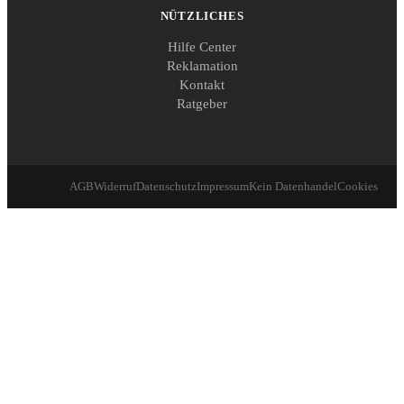
NÜTZLICHES
Hilfe Center
Reklamation
Kontakt
Ratgeber
AGB
Widerruf
Datenschutz
Impressum
Kein Datenhandel
Cookies