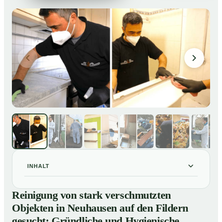
INHALT
Reinigung von stark verschmutzten Objekten in
01
Reinigung von stark verschmutzten
Neuhausen auf den Fildern gesucht: Gründliche und
Objekten in Neuhausen auf den Fildern
Hygienische Tiefenreinigung
gesucht: Gründliche und Hygienische