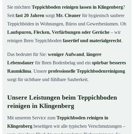
Klingenberg
Sie möchten
Teppichboden reinigen lassen in Klingenberg
?
Warum Teppichboden reinigen mit Mr. Cleaner in
03
Seit
fast 20 Jahren
sorgt
Mr. Cleaner
für hygienisch saubere
Klingenberg?
Teppichböden in Wohnungen, Büros und Gewerberäumen. Ob
So funktioniert’s
04
Laufspuren, Flecken, Verfärbungen oder Gerüche
– wir
Teppichboden reinigen in Klingenberg &
05
reinigen Ihren Teppichboden
fasertief und materialgerecht
.
Umgebung
Jetzt Angebot einholen
06
Das bedeutet für Sie:
weniger Aufwand
,
längere
Lebensdauer
für Ihren Bodenbelag und ein
spürbar besseres
So reinigen unsere Profis Teppichböden in Klingenberg
07
Raumklima
. Unsere
professionelle Teppichbodenreinigung
sorgt für sichtbare und fühlbare Sauberkeit.
Unsere Leistungen beim Teppichboden
reinigen in Klingenberg
Mit unserem Service zum
Teppichboden reinigen in
Klingenberg
beseitigen wir alle typischen Verschmutzungen –