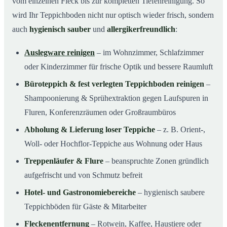
vom einzelnen Fleck bis zur kompletten Tiefenreinigung. So
wird Ihr Teppichboden nicht nur optisch wieder frisch, sondern
auch
hygienisch sauber
und
allergikerfreundlich
:
Auslegware reinigen
– im Wohnzimmer, Schlafzimmer
oder Kinderzimmer für frische Optik und bessere Raumluft
Büroteppich & fest verlegten Teppichboden reinigen
–
Shampoonierung & Sprühextraktion gegen Laufspuren in
Fluren, Konferenzräumen oder Großraumbüros
Abholung & Lieferung loser Teppiche
– z. B. Orient-,
Woll- oder Hochflor-Teppiche aus Wohnung oder Haus
Treppenläufer & Flure
– beanspruchte Zonen gründlich
aufgefrischt und von Schmutz befreit
Hotel- und Gastronomiebereiche
– hygienisch saubere
Teppichböden für Gäste & Mitarbeiter
Fleckenentfernung
– Rotwein, Kaffee, Haustiere oder