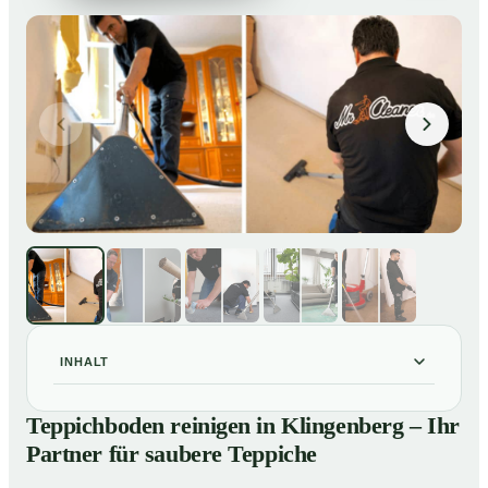
INHALT
Teppichboden reinigen in Klingenberg – Ihr Partner für
01
Teppichboden reinigen in Klingenberg – Ihr
saubere Teppiche
Partner für saubere Teppiche
Unsere Leistungen beim Teppichboden reinigen in
02