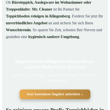
Ob
Büroteppich, Auslegware im Wohnzimmer oder
Treppenläufer
:
Mr. Cleaner
ist Ihr Partner für
Teppichboden reinigen in Klingenberg
. Fordern Sie jetzt Ihr
unverbindliches Angebot
an und sichern Sie sich Ihren
Wunschtermin
. So sparen Sie Zeit, schonen Ihre Nerven und
genießen eine
hygienisch saubere Umgebung
.
Teppichboden reinigen in Klingenberg –
saubere Böden bis in die Faser
Sauber bis in die Faser – gründlich gereinigter Teppichboden
in Klingenberg
Jetzt kostenloses Angebot anfordern
→
So reinigen unsere Profis Teppichböden in