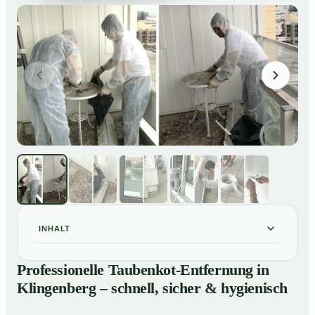
INHALT
Professionelle Taubenkot-Entfernung in Klingenberg –
01
Professionelle Taubenkot-Entfernung in
schnell, sicher & hygienisch
Klingenberg – schnell, sicher & hygienisch
Warum professionelle Taubenkot-Entfernung in
02
Klingenberg wichtig ist