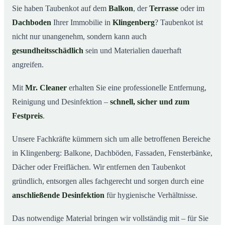
Sie haben Taubenkot auf dem
Balkon
, der
Terrasse
oder im
Ihr Vorteil: Erfahrung & klare Abläufe
03
Dachboden
Ihrer Immobilie in
Klingenberg
? Taubenkot ist
Taubenkot entfernen in Klingenberg & Umgebung
04
nicht nur unangenehm, sondern kann auch
Jetzt Angebot für die Taubenkot-Entfernung in
gesundheitsschädlich
sein und Materialien dauerhaft
05
Klingenberg anfordern
angreifen.
So wird Taubenkot in Klingenberg professionell entfernt
06
Mit
Mr. Cleaner
erhalten Sie eine professionelle Entfernung,
Reinigung und Desinfektion –
schnell, sicher und zum
Festpreis
.
Unsere Fachkräfte kümmern sich um alle betroffenen Bereiche
in Klingenberg: Balkone, Dachböden, Fassaden, Fensterbänke,
Dächer oder Freiflächen. Wir entfernen den Taubenkot
gründlich, entsorgen alles fachgerecht und sorgen durch eine
anschließende Desinfektion
für hygienische Verhältnisse.
Das notwendige Material bringen wir vollständig mit – für Sie