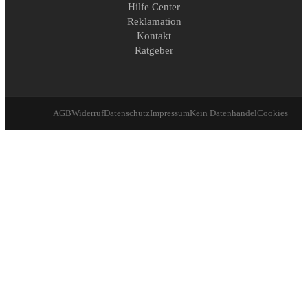
Hilfe Center
Reklamation
Kontakt
Ratgeber
AGB
Widerruf
Datenschutz
Impressum
Kein Datenhandel
Cookies