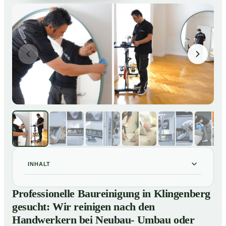
INHALT
Professionelle Baureinigung in Klingenberg gesucht:
01
Professionelle Baureinigung in Klingenberg
Wir reinigen nach den Handwerkern bei Neubau-
gesucht: Wir reinigen nach den
Umbau oder Renovierungen
Handwerkern bei Neubau- Umbau oder
Baureinigung in Klingenberg – Profis im Einsatz
02