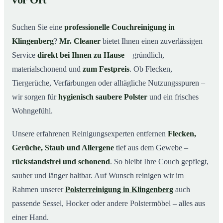
vor Ort
Warum Mr. Cleaner in Klingenberg?
03
Suchen Sie eine
professionelle Couchreinigung in
So läuft Ihre Couchreinigung in Klingenberg ab
04
Klingenberg
?
Mr. Cleaner
bietet Ihnen einen zuverlässigen
Couchreinigung in Klingenberg & Umgebung
05
Service
direkt bei Ihnen zu Hause
– gründlich,
Jetzt Angebot einholen
06
materialschonend und
zum Festpreis
. Ob Flecken,
So wird Ihre Couch in Klingenberg gründlich gereinigt
07
Tiergerüche, Verfärbungen oder alltägliche Nutzungsspuren –
wir sorgen für
hygienisch saubere Polster
und ein frisches
Wohngefühl.
Unsere erfahrenen Reinigungsexperten entfernen
Flecken,
Gerüche, Staub und Allergene
tief aus dem Gewebe –
rückstandsfrei und schonend
. So bleibt Ihre Couch gepflegt,
sauber und länger haltbar. Auf Wunsch reinigen wir im
Rahmen unserer
Polsterreinigung in Klingenberg
auch
passende Sessel, Hocker oder andere Polstermöbel – alles aus
einer Hand.