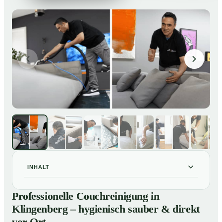
INHALT
Professionelle Couchreinigung in Klingenberg –
01
Professionelle Couchreinigung in
hygienisch sauber & direkt vor Ort
Klingenberg – hygienisch sauber & direkt
Unsere Leistungen für Couchreinigung in Klingenberg
02