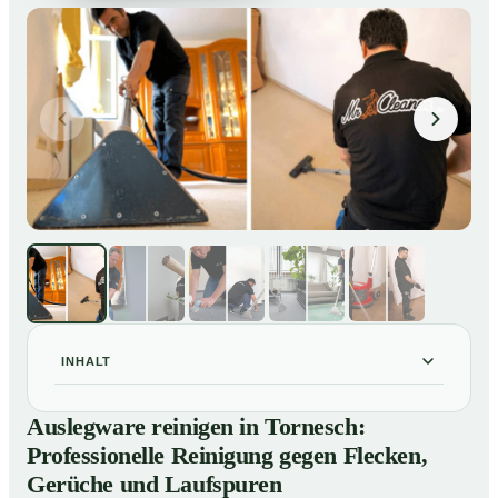
INHALT
Auslegware reinigen in Tornesch: Professionelle
01
Auslegware reinigen in Tornesch:
Reinigung gegen Flecken, Gerüche und Laufspuren
Professionelle Reinigung gegen Flecken,
So wird Auslegware in Tornesch professionell gereinigt
02
Gerüche und Laufspuren