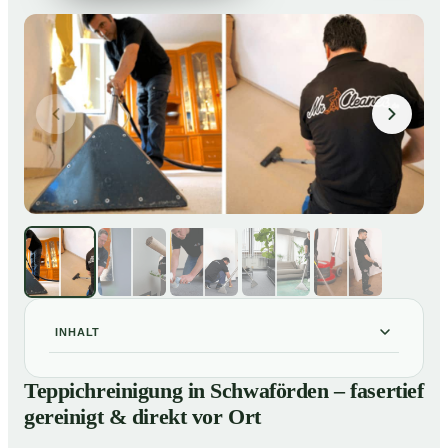
INHALT
Teppichreinigung in Schwaförden – fasertief gereinigt &
01
Teppichreinigung in Schwaförden – fasertief
direkt vor Ort
gereinigt & direkt vor Ort
Unsere Leistungen im Überblick
02