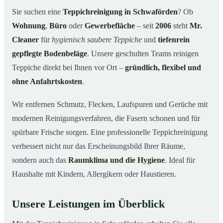
Warum Mr. Cleaner in Schwaförden?
03
Sie suchen eine
Teppichreinigung in Schwaförden
? Ob
Wohnung
,
Büro
oder
Gewerbefläche
– seit
2006
steht
Mr.
Teppichreinigung in Schwaförden und Umgebung
04
Cleaner
für
hygienisch saubere Teppiche
und
tiefenrein
Jetzt Angebot einholen
05
gepflegte Bodenbeläge
. Unsere geschulten Teams reinigen
Qualität, die man sieht – Profis bei einer
06
Teppiche direkt bei Ihnen vor Ort –
gründlich, flexibel und
Teppichreinigung in Schwaförden im Einsatz
ohne Anfahrtskosten
.
Wir entfernen Schmutz, Flecken, Laufspuren und Gerüche mit
modernen Reinigungsverfahren, die Fasern schonen und für
spürbare Frische sorgen. Eine professionelle Teppichreinigung
verbessert nicht nur das Erscheinungsbild Ihrer Räume,
sondern auch das
Raumklima und die Hygiene
. Ideal für
Haushalte mit Kindern, Allergikern oder Haustieren.
Unsere Leistungen im Überblick