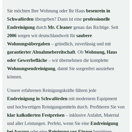
Warum Mr. Cleaner in Schwaförden?
03
Sie möchten Ihre Wohnung oder Ihr Haus
besenrein in
Schwaförden
übergeben? Dann ist eine
professionelle
So läuft die Endreinigung in Schwaförden ab
04
Endreinigung
durch
Mr. Cleaner
genau das Richtige. Seit
Typische Anlässe für eine Endreinigung
05
2006
sorgen wir deutschlandweit für
saubere
Endreinigung in Schwaförden & Umgebung
06
Wohnungsübergaben
– gründlich, zuverlässig und mit
Jetzt Angebot anfordern
07
garantierter Abnahmebereitschaft
. Ob
Wohnung, Haus
So sieht eine professionelle Endreinigung in
oder Gewerbefläche
– wir übernehmen die komplette
08
Schwaförden aus
Wohnungsendreinigung
, damit Sie sorgenfrei ausziehen
können.
Unsere erfahrenen Reinigungskräfte führen jede
Endreinigung in Schwaförden
mit modernem Equipment
und hochwertigen Reinigungsmitteln durch. Profitieren Sie von
klar kalkulierten Festpreisen
– inklusive Anfahrt, Material
und aller Leistungen. Perfekt, wenn Sie eine
Endreinigung
bei Auszug
oder eine
Reinigung vor Einzug
benötigen.