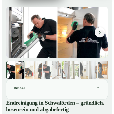
INHALT
Endreinigung in Schwaförden – gründlich, besenrein
01
Endreinigung in Schwaförden – gründlich,
und abgabefertig
besenrein und abgabefertig
Unsere Leistungen im Überblick
02