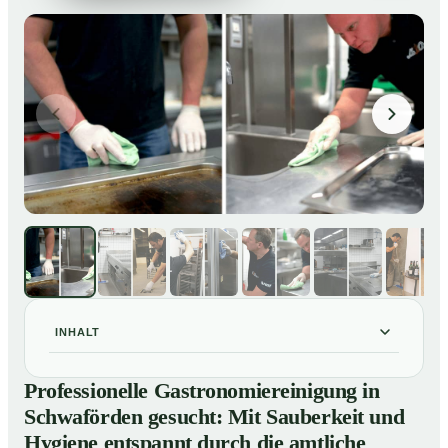
INHALT
Professionelle Gastronomiereinigung in Schwaförden
01
Professionelle Gastronomiereinigung in
gesucht: Mit Sauberkeit und Hygiene entspannt durch
Schwaförden gesucht: Mit Sauberkeit und
die amtliche Kontrolle
Hygiene entspannt durch die amtliche