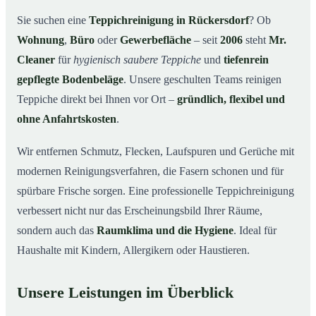
Warum Mr. Cleaner in Rückersdorf?
03
Sie suchen eine
Teppichreinigung in Rückersdorf
? Ob
Wohnung
,
Büro
oder
Gewerbefläche
– seit
2006
steht
Mr.
Teppichreinigung in Rückersdorf und Umgebung
04
Cleaner
für
hygienisch saubere Teppiche
und
tiefenrein
Jetzt Angebot einholen
05
gepflegte Bodenbeläge
. Unsere geschulten Teams reinigen
Qualität, die man sieht – Profis bei einer
06
Teppiche direkt bei Ihnen vor Ort –
gründlich, flexibel und
Teppichreinigung in Rückersdorf im Einsatz
ohne Anfahrtskosten
.
Wir entfernen Schmutz, Flecken, Laufspuren und Gerüche mit
modernen Reinigungsverfahren, die Fasern schonen und für
spürbare Frische sorgen. Eine professionelle Teppichreinigung
verbessert nicht nur das Erscheinungsbild Ihrer Räume,
sondern auch das
Raumklima und die Hygiene
. Ideal für
Haushalte mit Kindern, Allergikern oder Haustieren.
Unsere Leistungen im Überblick