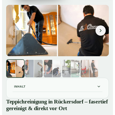
INHALT
Teppichreinigung in Rückersdorf – fasertief gereinigt &
01
Teppichreinigung in Rückersdorf – fasertief
direkt vor Ort
gereinigt & direkt vor Ort
Unsere Leistungen im Überblick
02