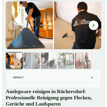
INHALT
Auslegware reinigen in Rückersdorf: Professionelle
01
Auslegware reinigen in Rückersdorf:
Reinigung gegen Flecken, Gerüche und Laufspuren
Professionelle Reinigung gegen Flecken,
So wird Auslegware in Rückersdorf professionell
02
Gerüche und Laufspuren
gereinigt