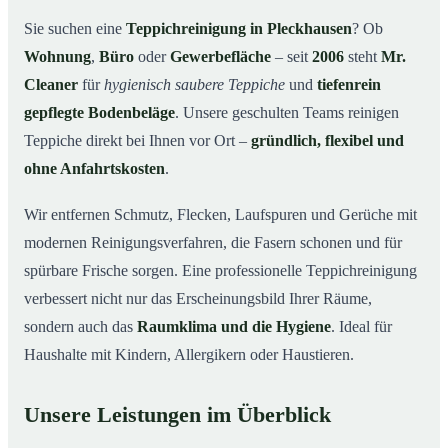
Warum Mr. Cleaner in Pleckhausen?
03
Sie suchen eine
Teppichreinigung in Pleckhausen
? Ob
Wohnung
,
Büro
oder
Gewerbefläche
– seit
2006
steht
Mr.
Teppichreinigung in Pleckhausen und Umgebung
04
Cleaner
für
hygienisch saubere Teppiche
und
tiefenrein
Jetzt Angebot einholen
05
gepflegte Bodenbeläge
. Unsere geschulten Teams reinigen
Qualität, die man sieht – Profis bei einer
06
Teppiche direkt bei Ihnen vor Ort –
gründlich, flexibel und
Teppichreinigung in Pleckhausen im Einsatz
ohne Anfahrtskosten
.
Wir entfernen Schmutz, Flecken, Laufspuren und Gerüche mit
modernen Reinigungsverfahren, die Fasern schonen und für
spürbare Frische sorgen. Eine professionelle Teppichreinigung
verbessert nicht nur das Erscheinungsbild Ihrer Räume,
sondern auch das
Raumklima und die Hygiene
. Ideal für
Haushalte mit Kindern, Allergikern oder Haustieren.
Unsere Leistungen im Überblick