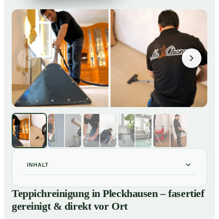
INHALT
Teppichreinigung in Pleckhausen – fasertief gereinigt &
01
Teppichreinigung in Pleckhausen – fasertief
direkt vor Ort
gereinigt & direkt vor Ort
Unsere Leistungen im Überblick
02