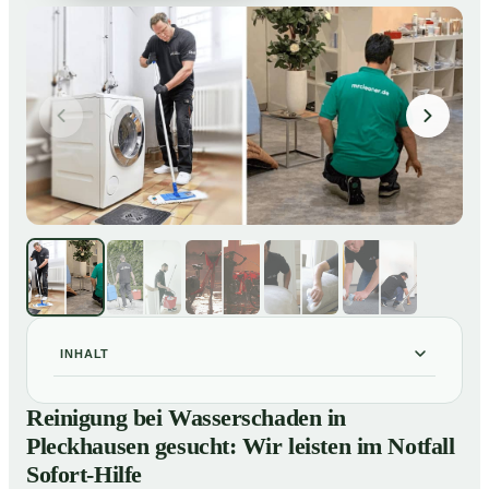
INHALT
Reinigung bei Wasserschaden in Pleckhausen
01
Reinigung bei Wasserschaden in
gesucht: Wir leisten im Notfall Sofort-Hilfe
Pleckhausen gesucht: Wir leisten im Notfall
So läuft die Reinigung nach Wasserschaden in
02
Sofort-Hilfe
Pleckhausen ab