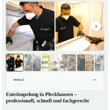
INHALT
Entrümpelung in Pleckhausen – professionell, schnell
01
Entrümpelung in Pleckhausen –
und fachgerecht
professionell, schnell und fachgerecht
Unsere Leistungen im Überblick
02