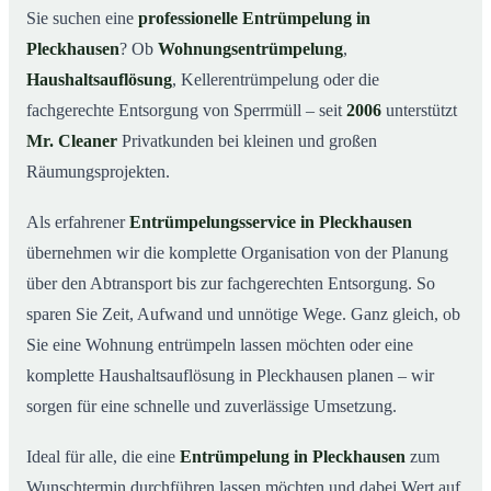
Was kostet eine Entrümpelung in Pleckhausen?
03
Sie suchen eine
professionelle Entrümpelung in
Pleckhausen
? Ob
Wohnungsentrümpelung
,
Warum Mr. Cleaner in Pleckhausen?
04
Haushaltsauflösung
, Kellerentrümpelung oder die
Typische Anlässe für eine Entrümpelung
05
fachgerechte Entsorgung von Sperrmüll – seit
2006
unterstützt
Entrümpelung in Pleckhausen & Umgebung
06
Mr. Cleaner
Privatkunden bei kleinen und großen
Jetzt Angebot einholen
07
Räumungsprojekten.
Entrümpelung in Pleckhausen – so arbeiten unsere
08
Profis
Als erfahrener
Entrümpelungsservice in Pleckhausen
übernehmen wir die komplette Organisation von der Planung
über den Abtransport bis zur fachgerechten Entsorgung. So
sparen Sie Zeit, Aufwand und unnötige Wege. Ganz gleich, ob
Sie eine Wohnung entrümpeln lassen möchten oder eine
komplette Haushaltsauflösung in Pleckhausen planen – wir
sorgen für eine schnelle und zuverlässige Umsetzung.
Ideal für alle, die eine
Entrümpelung in Pleckhausen
zum
Wunschtermin durchführen lassen möchten und dabei Wert auf