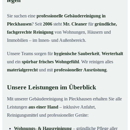
legen
Warum Mr. Cleaner in Pleckhausen?
03
Sie suchen eine
professionelle Gebäudereinigung in
So läuft die Gebäudereinigung ab
04
Pleckhausen
? Seit
2006
steht
Mr. Cleaner
für
gründliche,
Typische Anlässe für eine Gebäudereinigung
05
fachgerechte Reinigung
von Wohnungen, Häusern und
Gebäudereinigung in Pleckhausen & Umgebung
06
Immobilien – im Innen- und Außenbereich.
Jetzt Angebot einholen
07
Unsere Teams sorgen für
hygienische Sauberkeit
,
Werterhalt
Gebäudereinigung in Pleckhausen – Profis im Einsatz
08
und ein
spürbar frisches Wohngefühl
. Wir reinigen alles
materialgerecht
und mit
professioneller Ausrüstung
.
Unsere Leistungen im Überblick
Mit unserer Gebäudereinigung in Pleckhausen erhalten Sie alle
Leistungen
aus einer Hand
– inklusive Anfahrt,
Reinigungsmittel und professioneller Geräte:
Wohnungs- & Hausreinigung
– gründliche Pflege aller