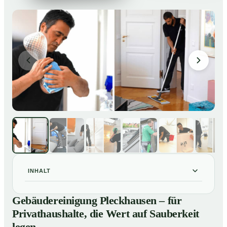
INHALT
Gebäudereinigung Pleckhausen – für Privathaushalte,
01
Gebäudereinigung Pleckhausen – für
die Wert auf Sauberkeit legen
Privathaushalte, die Wert auf Sauberkeit
Unsere Leistungen im Überblick
02