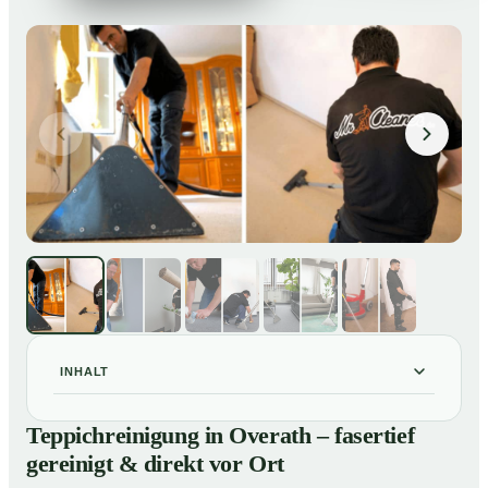
INHALT
Teppichreinigung in Overath – fasertief gereinigt &
01
Teppichreinigung in Overath – fasertief
direkt vor Ort
gereinigt & direkt vor Ort
Unsere Leistungen im Überblick
02