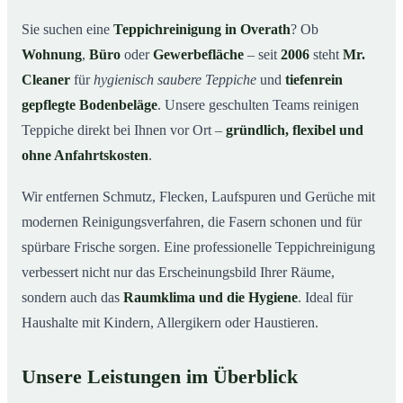
Warum Mr. Cleaner in Overath?
03
Sie suchen eine
Teppichreinigung in Overath
? Ob
Wohnung
,
Büro
oder
Gewerbefläche
– seit
2006
steht
Mr.
Teppichreinigung in Overath und Umgebung
04
Cleaner
für
hygienisch saubere Teppiche
und
tiefenrein
Jetzt Angebot einholen
05
gepflegte Bodenbeläge
. Unsere geschulten Teams reinigen
Qualität, die man sieht – Profis bei einer
06
Teppiche direkt bei Ihnen vor Ort –
gründlich, flexibel und
Teppichreinigung in Overath im Einsatz
ohne Anfahrtskosten
.
Wir entfernen Schmutz, Flecken, Laufspuren und Gerüche mit
modernen Reinigungsverfahren, die Fasern schonen und für
spürbare Frische sorgen. Eine professionelle Teppichreinigung
verbessert nicht nur das Erscheinungsbild Ihrer Räume,
sondern auch das
Raumklima und die Hygiene
. Ideal für
Haushalte mit Kindern, Allergikern oder Haustieren.
Unsere Leistungen im Überblick