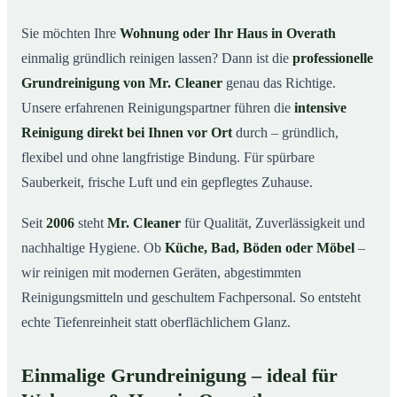
in Overath
Sie möchten Ihre
Wohnung oder Ihr Haus in Overath
Warum Mr. Cleaner in Overath?
03
einmalig gründlich reinigen lassen? Dann ist die
professionelle
So läuft die Grundreinigung in Overath ab
04
Grundreinigung von Mr. Cleaner
genau das Richtige.
Wann ist eine Grundreinigung sinnvoll?
Unsere erfahrenen Reinigungspartner führen die
intensive
05
Reinigung direkt bei Ihnen vor Ort
durch – gründlich,
Grundreinigung in Overath & Umgebung
06
flexibel und ohne langfristige Bindung. Für spürbare
Jetzt kostenloses Angebot anfordern
07
Sauberkeit, frische Luft und ein gepflegtes Zuhause.
Qualität, die man sieht – Profis im Einsatz bei einer
08
Grundreinigung in Overath
Seit
2006
steht
Mr. Cleaner
für Qualität, Zuverlässigkeit und
nachhaltige Hygiene. Ob
Küche, Bad, Böden oder Möbel
–
wir reinigen mit modernen Geräten, abgestimmten
Reinigungsmitteln und geschultem Fachpersonal. So entsteht
echte Tiefenreinheit statt oberflächlichem Glanz.
Einmalige Grundreinigung – ideal für