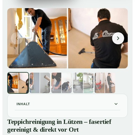
INHALT
Teppichreinigung in Lützen – fasertief gereinigt & direkt
01
Teppichreinigung in Lützen – fasertief
vor Ort
gereinigt & direkt vor Ort
Unsere Leistungen im Überblick
02