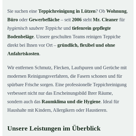
Warum Mr. Cleaner in Lützen?
03
Sie suchen eine
Teppichreinigung in Lützen
? Ob
Wohnung
,
Büro
oder
Gewerbefläche
– seit
2006
steht
Mr. Cleaner
für
Teppichreinigung in Lützen und Umgebung
04
hygienisch saubere Teppiche
und
tiefenrein gepflegte
Jetzt Angebot einholen
05
Bodenbeläge
. Unsere geschulten Teams reinigen Teppiche
Qualität, die man sieht – Profis bei einer
06
direkt bei Ihnen vor Ort –
gründlich, flexibel und ohne
Teppichreinigung in Lützen im Einsatz
Anfahrtskosten
.
Wir entfernen Schmutz, Flecken, Laufspuren und Gerüche mit
modernen Reinigungsverfahren, die Fasern schonen und für
spürbare Frische sorgen. Eine professionelle Teppichreinigung
verbessert nicht nur das Erscheinungsbild Ihrer Räume,
sondern auch das
Raumklima und die Hygiene
. Ideal für
Haushalte mit Kindern, Allergikern oder Haustieren.
Unsere Leistungen im Überblick