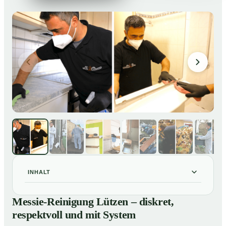
INHALT
Messie-Reinigung Lützen – diskret, respektvoll und mit
01
Messie-Reinigung Lützen – diskret,
System
respektvoll und mit System
Warum professionelle Hilfe bei einer Messie-Wohnung
02