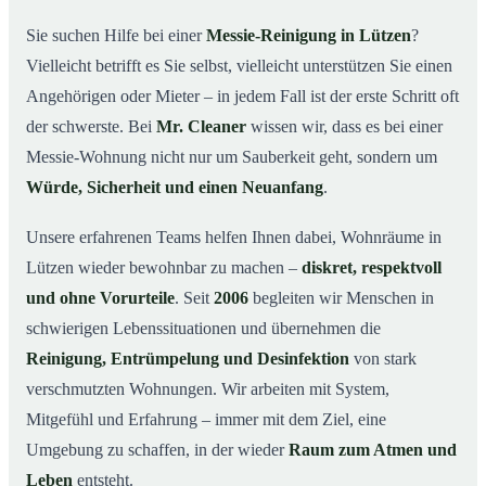
wichtig ist
Sie suchen Hilfe bei einer
Messie-Reinigung in Lützen
?
Wie wir in Lützen helfen
03
Vielleicht betrifft es Sie selbst, vielleicht unterstützen Sie einen
Ablauf einer Messie-Reinigung
04
Angehörigen oder Mieter – in jedem Fall ist der erste Schritt oft
Ihre Vorteile mit Mr. Cleaner in Lützen
der schwerste. Bei
Mr. Cleaner
wissen wir, dass es bei einer
05
Messie-Wohnung nicht nur um Sauberkeit geht, sondern um
Messie-Hilfe in Lützen & Umgebung
06
Würde, Sicherheit und einen Neuanfang
.
Jetzt kostenlose Beratung zur Messie-Reinigung in
07
Lützen
Unsere erfahrenen Teams helfen Ihnen dabei, Wohnräume in
So reinigen unsere Profis eine Messie Wohnung in
08
Lützen wieder bewohnbar zu machen –
diskret, respektvoll
Lützen
und ohne Vorurteile
. Seit
2006
begleiten wir Menschen in
schwierigen Lebenssituationen und übernehmen die
Reinigung, Entrümpelung und Desinfektion
von stark
verschmutzten Wohnungen. Wir arbeiten mit System,
Mitgefühl und Erfahrung – immer mit dem Ziel, eine
Umgebung zu schaffen, in der wieder
Raum zum Atmen und
Leben
entsteht.