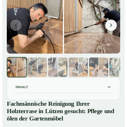
INHALT
Fachmännische Reinigung Ihrer Holzterrase in Lützen
01
Fachmännische Reinigung Ihrer
gesucht: Pflege und ölen der Gartenmöbel
Holzterrase in Lützen gesucht: Pflege und
So reinigen unsere Profis Holzterrassen in Lützen
02
ölen der Gartenmöbel