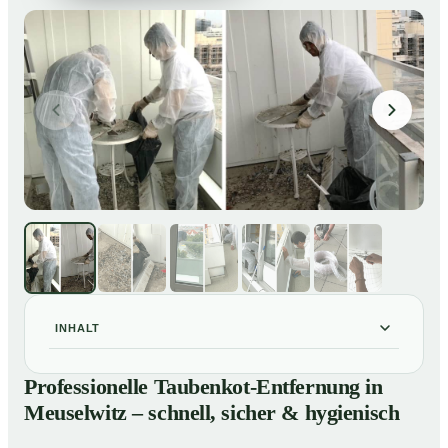
INHALT
Professionelle Taubenkot-Entfernung in Meuselwitz –
01
Professionelle Taubenkot-Entfernung in
schnell, sicher & hygienisch
Meuselwitz – schnell, sicher & hygienisch
Warum professionelle Taubenkot-Entfernung in
02
Meuselwitz wichtig ist