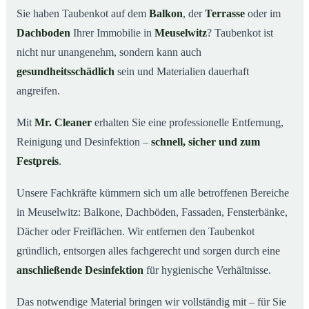
Sie haben Taubenkot auf dem
Balkon
, der
Terrasse
oder im
Ihr Vorteil: Erfahrung & klare Abläufe
03
Dachboden
Ihrer Immobilie in
Meuselwitz
? Taubenkot ist
Taubenkot entfernen in Meuselwitz & Umgebung
04
nicht nur unangenehm, sondern kann auch
Jetzt Angebot für die Taubenkot-Entfernung in
gesundheitsschädlich
sein und Materialien dauerhaft
05
Meuselwitz anfordern
angreifen.
So wird Taubenkot in Meuselwitz professionell entfernt
06
Mit
Mr. Cleaner
erhalten Sie eine professionelle Entfernung,
Reinigung und Desinfektion –
schnell, sicher und zum
Festpreis
.
Unsere Fachkräfte kümmern sich um alle betroffenen Bereiche
in Meuselwitz: Balkone, Dachböden, Fassaden, Fensterbänke,
Dächer oder Freiflächen. Wir entfernen den Taubenkot
gründlich, entsorgen alles fachgerecht und sorgen durch eine
anschließende Desinfektion
für hygienische Verhältnisse.
Das notwendige Material bringen wir vollständig mit – für Sie