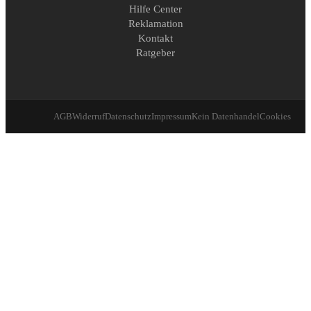
Hilfe Center
Reklamation
Kontakt
Ratgeber
AGB
Widerruf
Datenschutz
Impressum
Kein Datenhandel
Cookies