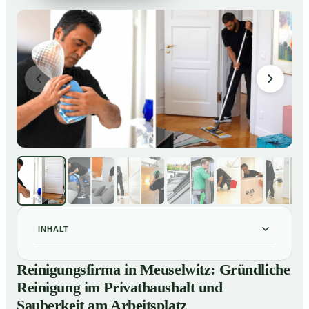
INHALT
Reinigungsfirma in Meuselwitz: Gründliche Reinigung
01
Reinigungsfirma in Meuselwitz: Gründliche
im Privathaushalt und Sauberkeit am Arbeitsplatz
Reinigung im Privathaushalt und
So arbeitet eine Reinigungsfirma in Meuselwitz
02
Sauberkeit am Arbeitsplatz