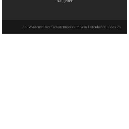
Ratgeber
AGB
Widerruf
Datenschutz
Impressum
Kein Datenhandel
Cookies