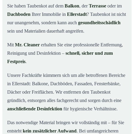
Sie haben Taubenkot auf dem
Balkon
, der
Terrasse
oder im
Ihr Vorteil: Erfahrung & klare Abläufe
03
Dachboden
Ihrer Immobilie in
Ellerstadt
? Taubenkot ist nicht
Taubenkot entfernen in Ellerstadt & Umgebung
04
nur unangenehm, sondern kann auch
gesundheitsschädlich
Jetzt Angebot für die Taubenkot-Entfernung in
sein und Materialien dauerhaft angreifen.
05
Ellerstadt anfordern
Mit
Mr. Cleaner
erhalten Sie eine professionelle Entfernung,
So wird Taubenkot in Ellerstadt professionell entfernt
06
Reinigung und Desinfektion –
schnell, sicher und zum
Festpreis
.
Unsere Fachkräfte kümmern sich um alle betroffenen Bereiche
in Ellerstadt: Balkone, Dachböden, Fassaden, Fensterbänke,
Dächer oder Freiflächen. Wir entfernen den Taubenkot
gründlich, entsorgen alles fachgerecht und sorgen durch eine
anschließende Desinfektion
für hygienische Verhältnisse.
Das notwendige Material bringen wir vollständig mit – für Sie
entsteht
kein zusätzlicher Aufwand
. Bei umfangreicheren