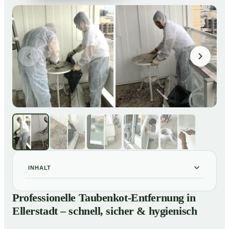
INHALT
Professionelle Taubenkot-Entfernung in Ellerstadt –
01
Professionelle Taubenkot-Entfernung in
schnell, sicher & hygienisch
Ellerstadt – schnell, sicher & hygienisch
Warum professionelle Taubenkot-Entfernung in
02
Ellerstadt wichtig ist